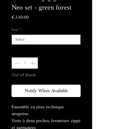
Neo set - green forest
Price
€330.00
Size
*
Quantity
*
Out of Stock
Notify When Available
Ensemble en tissu technique
néoprène
Veste à deux poches, fermeture zippé
et surpiqûres